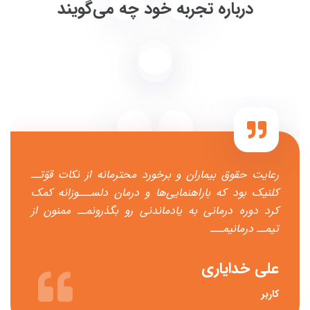
درباره تجربه خود چه می‌گویند
رعایت حقوق بیماران و برخورد محترمانه از نکات قوّتــ
کلنیک بود که باراهنمایی‌ها و درمان دلســـوزانه کمک
کرد دوره درمانی به یادماندنی رو بگذرونمــ ممنون از
تیمــ درمانیمـــ
علی خدایاری
کاربر